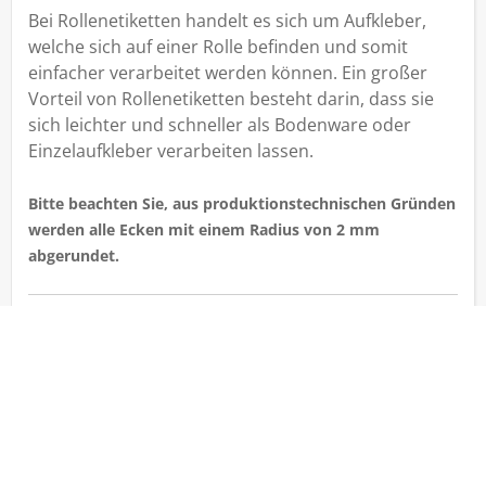
Bei Rollenetiketten handelt es sich um Aufkleber,
welche sich auf einer Rolle befinden und somit
einfacher verarbeitet werden können. Ein großer
Vorteil von Rollenetiketten besteht darin, dass sie
sich leichter und schneller als Bodenware oder
Einzelaufkleber verarbeiten lassen.
Bitte beachten Sie, aus produktionstechnischen Gründen
werden alle Ecken mit einem Radius von 2 mm
abgerundet.
Etikettenlaufrichtung
Bitte legen Sie ihre Dokumente immer in
Leserichtung an. Die Positionen Kopf voraus, Fuß
voraus, Rechts voraus und Links voraus werden in
der Produktion in die richtige Position gebracht.