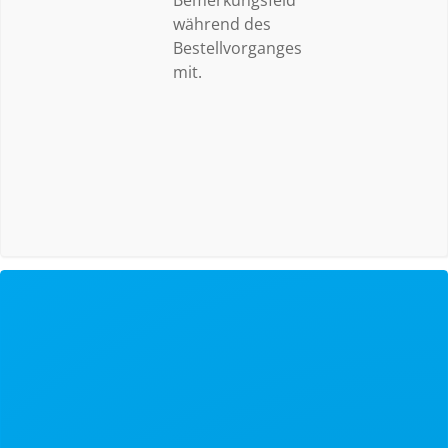
während des
Bestellvorganges
mit.