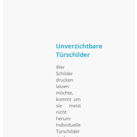
Unverzichtbare
Türschilder
Wer
Schilder
drucken
lassen
möchte,
kommt um
sie meist
nicht
herum:
Individuelle
Türschilder