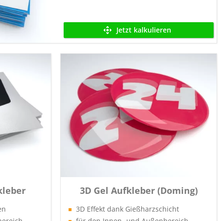
Jetzt kalkulieren
kleber
3D Gel Aufkleber (Doming)
en
3D Effekt dank Gießharzschicht
bereich
für den Innen- und Außenbereich