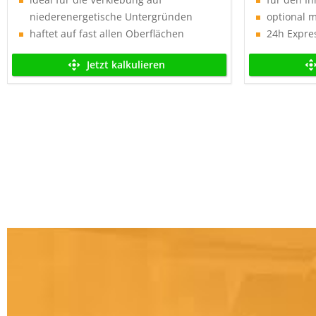
niederenergetische Untergründen
optional 
haftet auf fast allen Oberflächen
24h Expre
Jetzt kalkulieren