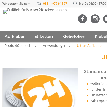
Wir beraten Sie gern!
0331 - 979 944 97
Mo-Do 08:00 - 17:00 /
Aufkleber
Etiketten
Klebefolien
Klebe
Produktübersicht
Anwendungen
Ultras Aufkleber
Ul
Standardau
un
wetterfes
für den I
Einsatzzei
24h Expre