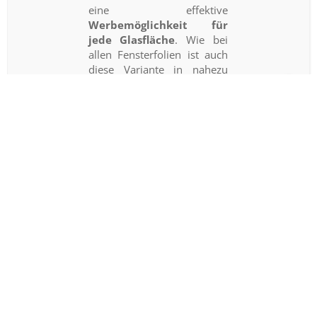
eine effektive
Werbemöglichkeit für
jede Glasfläche
. Wie bei
allen Fensterfolien ist auch
diese Variante in nahezu
allen Größen und Formaten
erhältlich. Bei den Auflagen
sind wir ebenfalls flexibel
und passen uns ganz Ihren
Wünschen und
Bedürfnissen an. Selbst
Sonderformen sind in
unserem Shop möglich und
können in exzellenter
Qualität hergestellt werden.