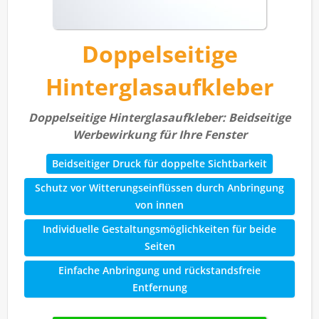
Doppelseitige
Hinterglasaufkleber
Doppelseitige Hinterglasaufkleber: Beidseitige
Werbewirkung für Ihre Fenster
Beidseitiger Druck für doppelte Sichtbarkeit
Schutz vor Witterungseinflüssen durch Anbringung
von innen
Individuelle Gestaltungsmöglichkeiten für beide
Seiten
Einfache Anbringung und rückstandsfreie
Entfernung