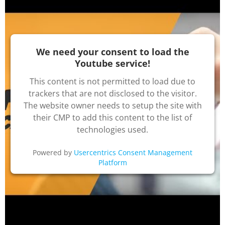
We need your consent to load the
Youtube service!
This content is not permitted to load due to
trackers that are not disclosed to the visitor.
The website owner needs to setup the site with
their CMP to add this content to the list of
technologies used.
Powered by
Usercentrics Consent Management
Platform