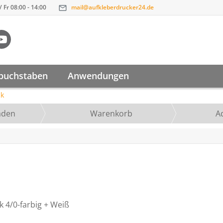
 Fr 08:00 - 14:00
mail@aufkleberdrucker24.de
buchstaben
Anwendungen
ck
aden
Warenkorb
A
k 4/0-farbig + Weiß