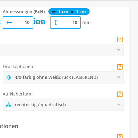
Abmessungen (BxH)
➦
1 cm
x
1 cm
t Weißoption
mm
mm
Druckoptionen
4/0-farbig ohne Weißdruck (LASIEREND)
Aufkleberform
rechteckig / quadratisch
ptionen