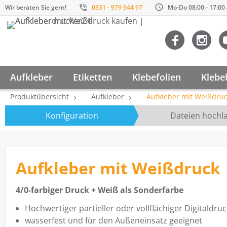
Wir beraten Sie gern!
0331 - 979 944 97
Mo-Do 08:00 - 17:00 /
Aufkleber
Etiketten
Klebefolien
Klebe
Produktübersicht
Aufkleber
Aufkleber mit Weißdru
Konfiguration
Dateien hochl
Aufkleber mit Weißdruck
4/0-farbiger Druck + Weiß als Sonderfarbe
Hochwertiger partieller oder vollflächiger Digitaldruc
wasserfest und für den Außeneinsatz geeignet