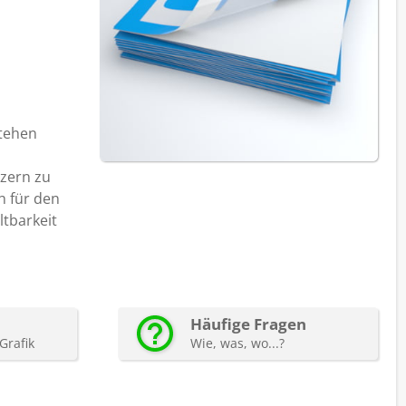
stehen
zern zu
h für den
ltbarkeit