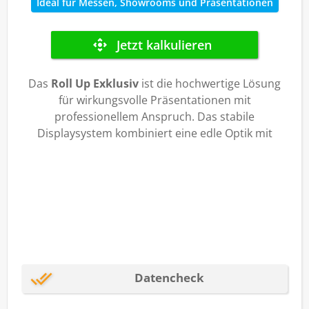
Ideal für Messen, Showrooms und Präsentationen
Das
Roll Up Exklusiv
ist die hochwertige Lösung
für wirkungsvolle Präsentationen mit
professionellem Anspruch. Das stabile
Displaysystem kombiniert eine edle Optik mit
einfacher Handhabung und einer großen
bedruckbaren Werbefläche. Ob auf Messen, in
Verkaufsräumen, bei Events oder in
Empfangsbereichen: Mit Ihrem individuellen Motiv
wird das
Roll-up-Banner
zum wirkungsvollen
Blickfang und präsentiert Ihre Marke, Ihr Angebot
oder Ihre Kampagne klar, professionell und
aufmerksamkeitsstark.