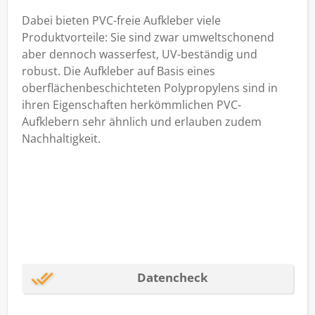
Aufkleber sind besonders gefragt bei der
Dabei bieten PVC-freie Aufkleber viele
Etikettierung ökologischer Produkte, bei
Produktvorteile: Sie sind zwar umweltschonend
kurzfristigen Werbemaßnahmen wie etwa auf
aber dennoch wasserfest, UV-beständig und
Messen, bei der Gestaltung von Visitenkarten- und
robust. Die Aufkleber auf Basis eines
Prospektaufklebern, bei XXL-Klebefolien für den
oberflächenbeschichteten Polypropylens sind in
Innenbereich und im Außenbereich bei kurzzeitig
ihren Eigenschaften herkömmlichen PVC-
eingesetzten Werbeschildern.
Aufklebern sehr ähnlich und erlauben zudem
Nachhaltigkeit.