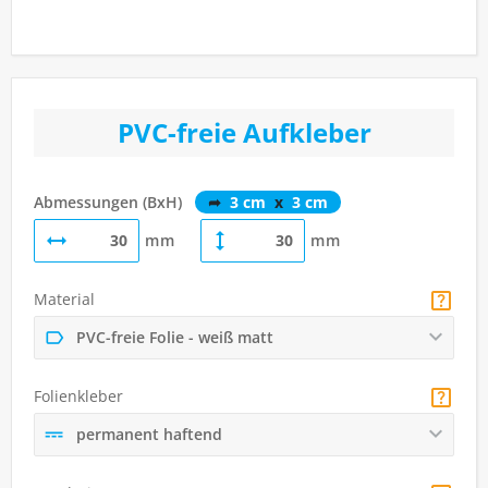
PVC-freie Aufkleber
Abmessungen (BxH)
➦
3 cm
x
3 cm
mm
mm
Material
PVC-freie Folie - weiß matt
Folienkleber
permanent haftend