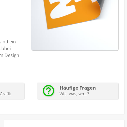
ind ein
dabei
em Design