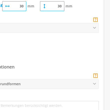
childer
mm
mm
ptionen
 Grundformen