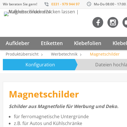
Wir beraten Sie gern!
0331 - 979 944 97
Mo-Do 08:00 - 17:00 /
Aufkleber
Etiketten
Klebefolien
Klebe
Produktübersicht
Werbetechnik
Magnetschilder
Konfiguration
Dateien hochl
Magnetschilder
Schilder aus Magnetfolie für Werbung und Deko.
für ferromagnetische Untergründe
z.B. für Autos und Kühlschränke