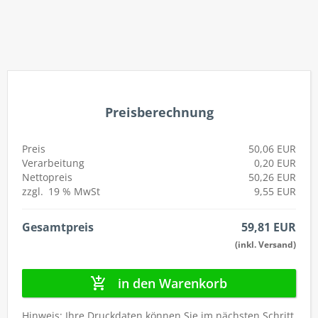
autorenew
Preisberechnung
Preis
50,06 EUR
Verarbeitung
0,20 EUR
Nettopreis
50,26 EUR
zzgl.
19 %
MwSt
9,55 EUR
Gesamtpreis
59,81 EUR
(inkl. Versand)
in den Warenkorb
Hinweis: Ihre Druckdaten können Sie im nächsten Schritt