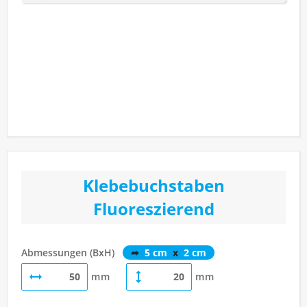
Klebebuchstaben
Fluoreszierend
Abmessungen (BxH)
➦
5 cm
x
2 cm
mm
mm