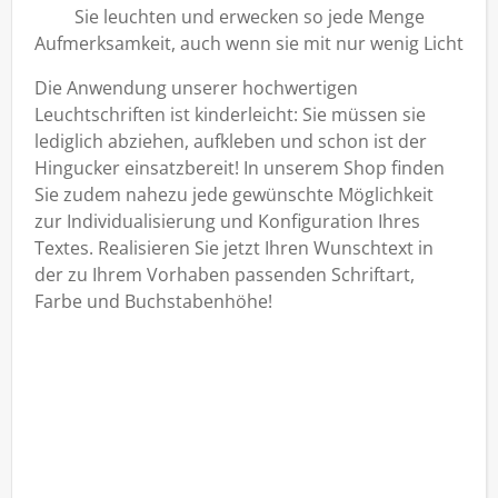
Sie leuchten und erwecken so jede Menge
Aufmerksamkeit, auch wenn sie mit nur wenig Licht
bestrahlt werden. Sogar dann, wenn es sehr hell
Die Anwendung unserer hochwertigen
ist, präsentieren sich Leuchtbuchstaben auffällig
Leuchtschriften ist kinderleicht: Sie müssen sie
und deutlich.
lediglich abziehen, aufkleben und schon ist der
Hingucker einsatzbereit! In unserem Shop finden
Sie zudem nahezu jede gewünschte Möglichkeit
zur Individualisierung und Konfiguration Ihres
Textes. Realisieren Sie jetzt Ihren Wunschtext in
der zu Ihrem Vorhaben passenden Schriftart,
Farbe und Buchstabenhöhe!