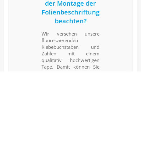
der Montage der
Folienbeschriftung
beachten?
Wir versehen unsere
fluoreszierenden
Klebebuchstaben und
Zahlen mit einem
qualitativ hochwertigen
Tape. Damit können Sie
die Folienschrift einfach
auf unterschiedlichen
Untergründen im Innen-
und Außenbereich
anbringen. Die
abziehbaren Buchstaben
haften sehr gut auf glatten
Flächen und sind zudem
raufasergeeignet. Bitte
beachten Sie, dass sich
offenporige oder ölige