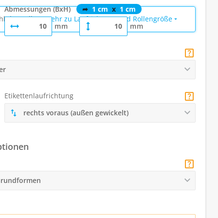
Abmessungen (BxH)
➦
1 cm
x
1 cm
hl der Rollen.
Mehr zu Laufrichtung und Rollengröße
mm
mm
er
Etikettenlaufrichtung
rechts voraus (außen gewickelt)
ptionen
 Grundformen