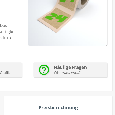
 Das
ertigkeit
rodukte
autorenew
Preisberechnung