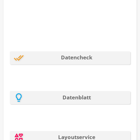
Glastüre oder dem Glasfenster im
Eingangsbereich. Dabei bieten sie mannigfaltige
Vorteile: Klebebuchstaben als Glasdekor wirken
weit professioneller als selbstgedruckte Zettel und
sind zudem deutlich preisgünstiger sowie flexibler
als ein Schild.