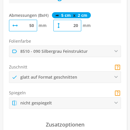
Abmessungen (BxH)
➦
5 cm
x
2 cm
mm
mm
Folienfarbe
8510 - 090 Silbergrau Feinstruktur
Zuschnitt
glatt auf Format geschnitten
Spiegeln
nicht gespiegelt
Zusatzoptionen