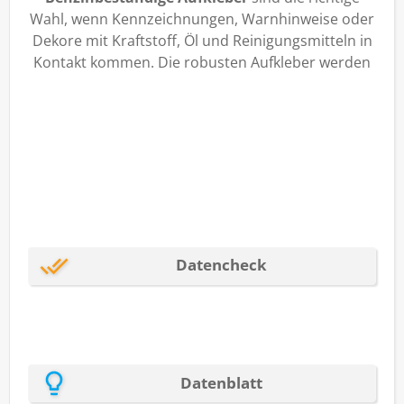
Wahl, wenn Kennzeichnungen, Warnhinweise oder
Dekore mit Kraftstoff, Öl und Reinigungsmitteln in
Kontakt kommen. Die robusten Aufkleber werden
mit Ihrem Wunschmotiv bedruckt, auf Maß
gefertigt und auf Wunsch exakt in Kontur
geschnitten. So entstehen
strapazierfähige
Sticker
für Motorräder, Maschinen, Werkzeuge,
Kanister, Werkstattbereiche oder technische
Bauteile, die auch bei intensiver Nutzung
zuverlässig lesbar und formstabil bleiben.