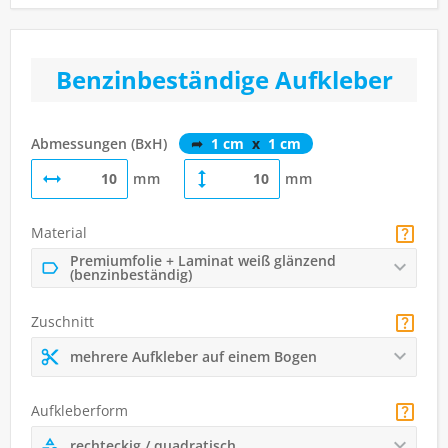
Benzinbeständige Aufkleber
Abmessungen (BxH)
➦
1 cm
x
1 cm
mm
mm
Material
Premiumfolie + Laminat weiß glänzend
(benzinbeständig)
Zuschnitt
mehrere Aufkleber auf einem Bogen
Aufkleberform
rechteckig / quadratisch