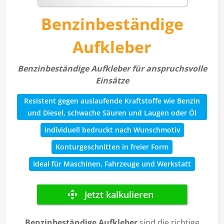
Benzinbeständige
Aufkleber
Benzinbeständige Aufkleber für anspruchsvolle
Einsätze
Resistent gegen auslaufende Kraftstoffe wie Benzin
und Diesel, schwache Säuren und Laugen oder Öl
Individuell bedruckt nach Wunschmotiv
Konturgeschnitten in freier Form
Ideal für Maschinen, Fahrzeuge und Werkstatt
Benzinbeständige Aufkleber
sind die richtige